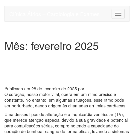
Pular
para
Clínica Átrios – Cardiologia e Exames
Alterna
o
conteúdo
Mês:
fevereiro 2025
Taquicardia ventricular: o que
é e quais os riscos?
Publicado em
28 de fevereiro de 2025
por
Dr. Nubia
.
O coração, nosso motor vital, opera em um ritmo preciso e
constante. No entanto, em algumas situações, esse ritmo pode
ser perturbado, dando origem às chamadas arritmias cardíacas.
Uma desses tipos de alteração é a taquicardia ventricular (TV),
que merece atenção especial devido à sua gravidade e potencial
para complicações sérias, comprometendo a capacidade do
coração de bombear sangue de forma eficaz, levando a sintomas