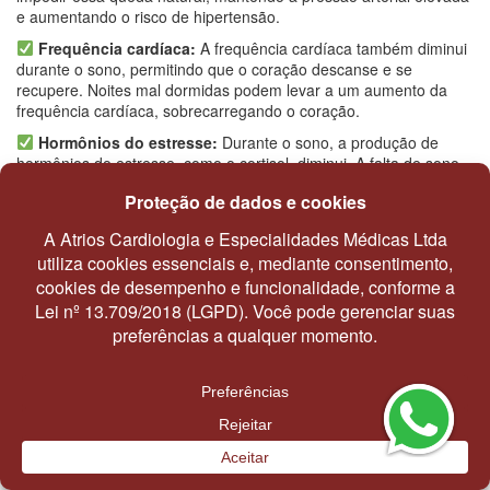
e aumentando o risco de hipertensão.
Frequência cardíaca:
A frequência cardíaca também diminui
durante o sono, permitindo que o coração descanse e se
recupere. Noites mal dormidas podem levar a um aumento da
frequência cardíaca, sobrecarregando o coração.
Hormônios do estresse:
Durante o sono, a produção de
hormônios do estresse, como o cortisol, diminui. A falta de sono
pode levar a um aumento desses hormônios, o que pode ter
efeitos negativos no coração, como aumento da pressão arterial
e da frequência cardíaca.
Problemas que afetam o sono
Entre os problemas que podem afetar a qualidade do sono, um
dos mais comuns é a
apneia
, que afeta a respiração durante o
sono, causando pausas na respiração e roncos altos. Essa
condição pode levar a diversos problemas de saúde, incluindo
doenças cardiovasculares.