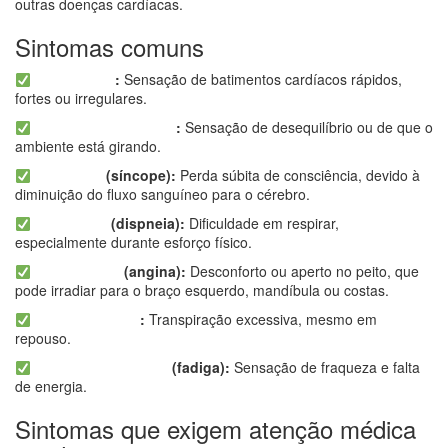
outras doenças cardíacas.
Sintomas comuns
Palpitações
:
Sensação de batimentos cardíacos rápidos,
fortes ou irregulares.
Tonturas e vertigens
:
Sensação de desequilíbrio ou de que o
ambiente está girando.
Desmaios
(síncope):
Perda súbita de consciência, devido à
diminuição do fluxo sanguíneo para o cérebro.
Falta de ar
(dispneia):
Dificuldade em respirar,
especialmente durante esforço físico.
Dor no peito
(angina):
Desconforto ou aperto no peito, que
pode irradiar para o braço esquerdo, mandíbula ou costas.
Suor excessivo
:
Transpiração excessiva, mesmo em
repouso.
Cansaço excessivo
(fadiga):
Sensação de fraqueza e falta
de energia.
Sintomas que exigem atenção médica