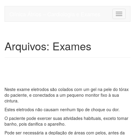
Pular
para
Clínica Átrios – Cardiologia e Exames
Alterna
o
conteúdo
Arquivos:
Exames
HOLTER 24H (Holter,
Eletrocardiograma 24h)
Neste exame eletrodos são colados com um gel na pele do tórax
do paciente, e conectados a um pequeno monitor fixo à sua
cintura.
Estes eletrodos não causam nenhum tipo de choque ou dor.
O paciente pode exercer suas atividades habituais, exceto tomar
banho, pois danifica o aparelho.
Pode ser necessária a depilação de áreas com pelos, antes da