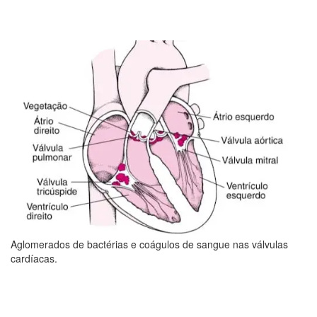
sintomas do infarto. Clique e saiba mais sobre o
problema!
Aglomerados de bactérias e coágulos de sangue nas válvulas
cardíacas.
Fonte: Manual MSD
Suor Excessivo é sinal de problema no
coração?
Valvulopatia: o que é, sintomas, causas,