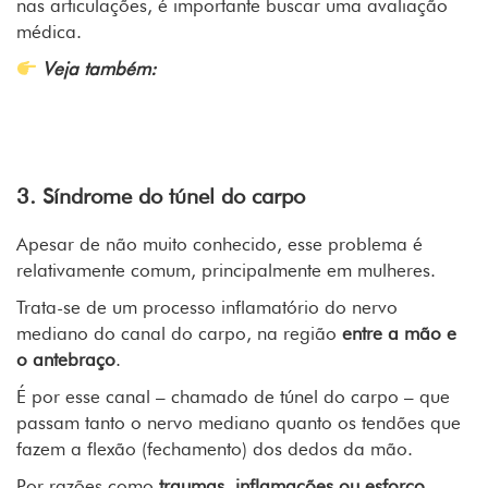
nas articulações, é importante buscar uma avaliação
médica.
Veja também:
Dor no peito: principais causas e como
prevenir
3. Síndrome do túnel do carpo
Apesar de não muito conhecido, esse problema é
relativamente comum, principalmente em mulheres.
Trata-se de um processo inflamatório do nervo
mediano do canal do carpo, na região
entre a mão e
o antebraço
.
É por esse canal – chamado de túnel do carpo – que
passam tanto o nervo mediano quanto os tendões que
fazem a flexão (fechamento) dos dedos da mão.
Por razões como
traumas, inflamações ou esforço